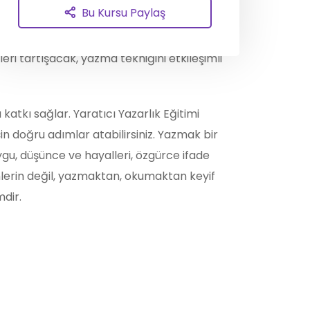
Bu Kursu Paylaş
n insan yaratıcılığı ile ilişkisi irdelenecek,
klarını daha iyi ortaya koyabilmeleri için yol
ri tartışacak, yazma tekniğini etkileşimli
katkı sağlar. Yaratıcı Yazarlık Eğitimi
çin doğru adımlar atabilirsiniz. Yazmak bir
uygu, düşünce ve hayalleri, özgürce ifade
nlerin değil, yazmaktan, okumaktan keyif
dir.