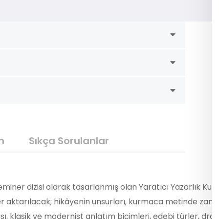
m
Sıkça Sorulanlar
miner dizisi olarak tasarlanmış olan Yaratıcı Yazarlık Ku
er aktarılacak; hikâyenin unsurları, kurmaca metinde zaman
ı, klasik ve modernist anlatım biçimleri, edebi türler, dra