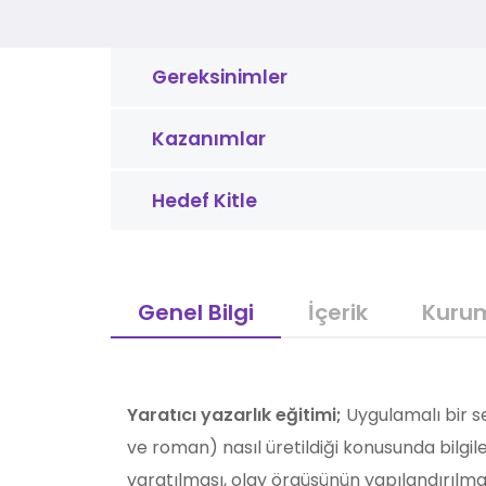
Gereksinimler
Kazanımlar
Hedef Kitle
Genel Bilgi
İçerik
Kuru
Yaratıcı yazarlık eğitimi;
Uygulamalı bir se
ve roman) nasıl üretildiği konusunda bilgil
yaratılması, olay örgüsünün yapılandırılmas