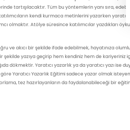
rinde tartışılacaktır. Tüm bu yöntemlerin yanı sıra, edebiyatı
atılımcıların kendi kurmaca metinlerini yazarken yaratıcılı
 olmaktır. Atölye süresince katılımcılar yazdıkları öyküle
ğru ve akıcı bir şekilde ifade edebilmek, hayatınıza olumlu 
bir şekilde yazıya geçirip hem kendiniz hem de kariyeriniz i
ğıda dökmektir. Yaratıcı yazarlık ya da yaratıcı yazı ise d
 göre Yaratıcı Yazarlık Eğitimi sadece yazar olmak isteye
rlama, tez hazırlayanların da faydalanabileceği bir eğitim