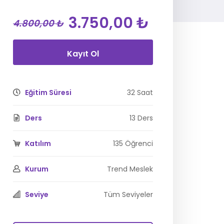
3.750,00 ₺
4.800,00 ₺
Kayıt Ol
Eğitim Süresi
32 Saat
Ders
13 Ders
Katılım
135 Öğrenci
Kurum
Trend Meslek
rsu’nda kurmaca edebiyat yapıtlarının (öykü
Seviye
Tüm Seviyeler
ın kullanımı, mekânın işlevi, karakterlerin
matik gerilimin oluşturulması gibi yazma