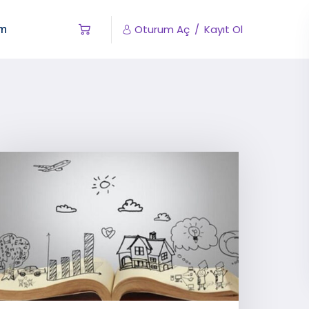
im
Oturum Aç
/
Kayıt Ol