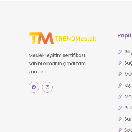
Popül
Bil
Mesleki eğitim sertifikası
Sağ
sahibi olmanın şimdi tam
zamanı.
Mut
Kiş
Mes
Psi
San
Spo