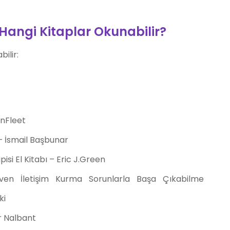
angi Kitaplar Okunabilir?
ilir:
anFleet
– İsmail Başbunar
si El Kitabı – Eric J.Green
ven İletişim Kurma Sorunlarla Başa Çıkabilme
ki
r Nalbant