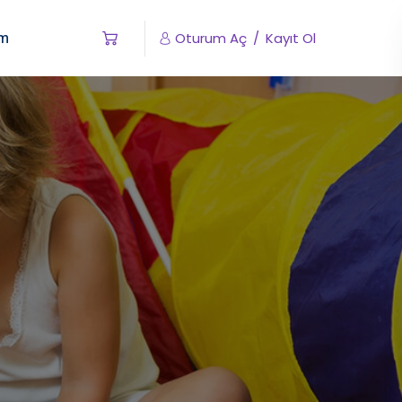
im
Oturum Aç
/
Kayıt Ol