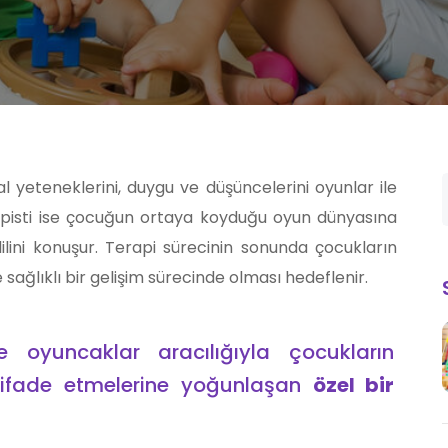
al yeteneklerini, duygu ve düşüncelerini oyunlar ile
apisti ise çocuğun ortaya koyduğu oyun dünyasına
ini konuşur. Terapi sürecinin sonunda çocukların
sağlıklı bir gelişim sürecinde olması hedeflenir.
 oyuncaklar aracılığıyla çocukların
nı ifade etmelerine yoğunlaşan
özel bir