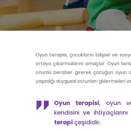
Oyun terapisi, çocukların bilişsel ve sosy
ortaya çıkarmalarını amaçlar. Oyun ter
onunla beraber girerek çocuğun oyun dil
yaşadığı duygusal sorunları gidermeleri ve 
Oyun terapisi
, oyun ve
kendisini ve ihtiyaçları
terapi
çeşididir.