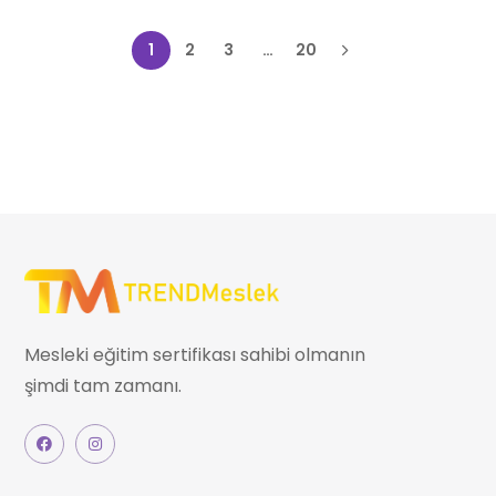
1
2
3
…
20
Mesleki eğitim sertifikası sahibi olmanın
şimdi tam zamanı.