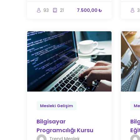
93
21
7.500,00 ₺
3
Mesleki Gelişim
Me
Bilgisayar
Bil
Programcılığı Kursu
Eği
Trend Meslek