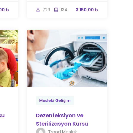
00 ₺
729
134
3.150,00 ₺
Mesleki Gelişim
su
Dezenfeksiyon ve
Sterilizasyon Kursu
Trend Meslek