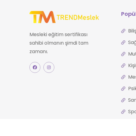
Popül
Bil
Mesleki eğitim sertifikası
Sağ
sahibi olmanın şimdi tam
zamanı.
Mut
Kiş
Mes
Psi
San
Spo