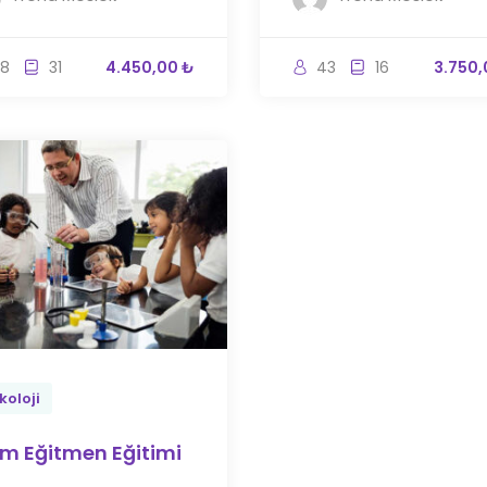
8
31
4.450,00 ₺
43
16
3.750,
koloji
m Eğitmen Eğitimi