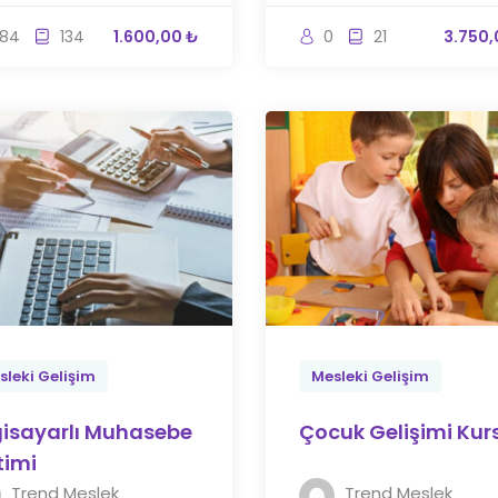
84
134
1.600,00 ₺
0
21
3.750,
sleki Gelişim
Mesleki Gelişim
gisayarlı Muhasebe
Çocuk Gelişimi Kur
timi
Trend Meslek
Trend Meslek