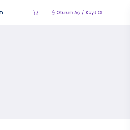
im
Oturum Aç
/
Kayıt Ol