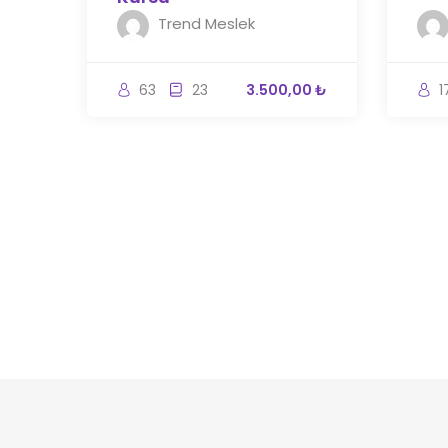
Trend Meslek
63
23
3.500,00 ₺
1