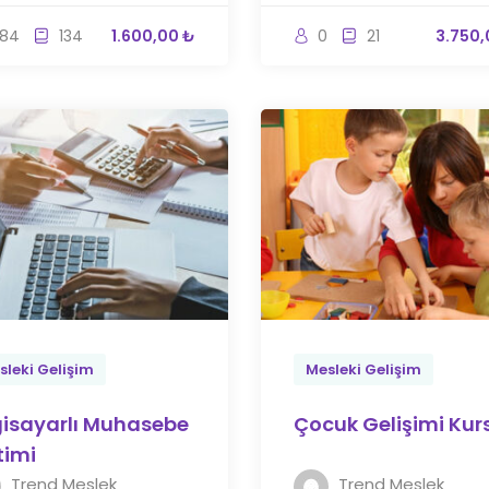
84
134
1.600,00 ₺
0
21
3.750,
sleki Gelişim
Mesleki Gelişim
gisayarlı Muhasebe
Çocuk Gelişimi Kur
timi
Trend Meslek
Trend Meslek