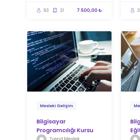
93
21
7.500,00 ₺
3
Mesleki Gelişim
Me
Bilgisayar
Bil
Programcılığı Kursu
Eği
Trend Meslek