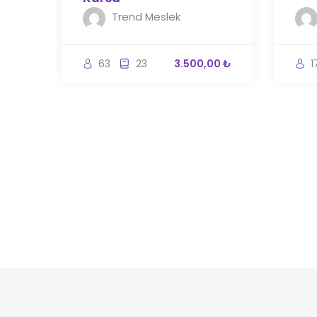
Trend Meslek
63
23
3.500,00 ₺
1