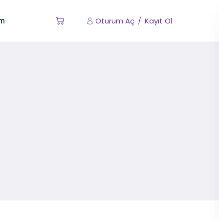
im
Oturum Aç
/
Kayıt Ol