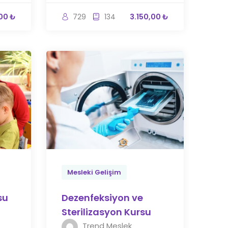
00 ₺
729
134
3.150,00 ₺
Mesleki Gelişim
su
Dezenfeksiyon ve
Sterilizasyon Kursu
Trend Meslek