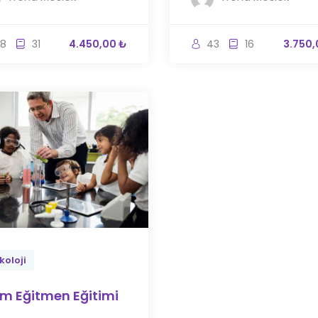
8
31
4.450,00 ₺
43
16
3.750,
koloji
m Eğitmen Eğitimi