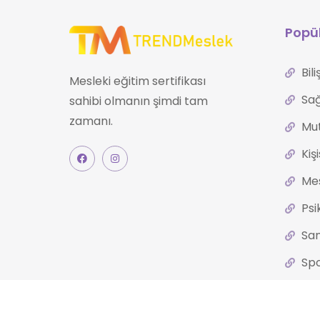
Popül
Bil
Mesleki eğitim sertifikası
Sağ
sahibi olmanın şimdi tam
zamanı.
Mut
Kiş
Mes
Psi
San
Spo