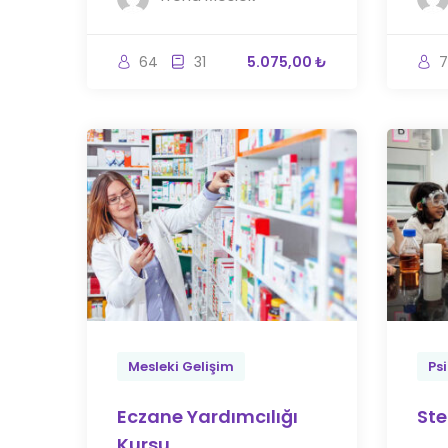
64
31
5.075,00 ₺
7
Mesleki Gelişim
Psi
Eczane Yardımcılığı
Ste
Kursu