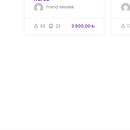
Trend Meslek
63
23
3.500,00 ₺
1