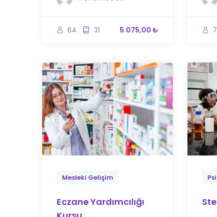
64
31
5.075,00 ₺
7
Mesleki Gelişim
Psi
Eczane Yardımcılığı
Ste
Kursu