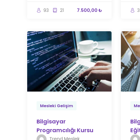
93
21
7.500,00 ₺
3
Mesleki Gelişim
Me
Bilgisayar
Bil
Programcılığı Kursu
Eği
Trend Meslek