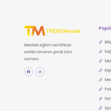
Popül
Bil
Mesleki eğitim sertifikası
Sağ
sahibi olmanın şimdi tam
zamanı.
Mut
Kiş
Mes
Psi
San
Spo