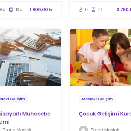
84
134
1.600,00 ₺
0
21
3.750,
sleki Gelişim
Mesleki Gelişim
gisayarlı Muhasebe
Çocuk Gelişimi Kur
timi
Trend Meslek
Trend Meslek