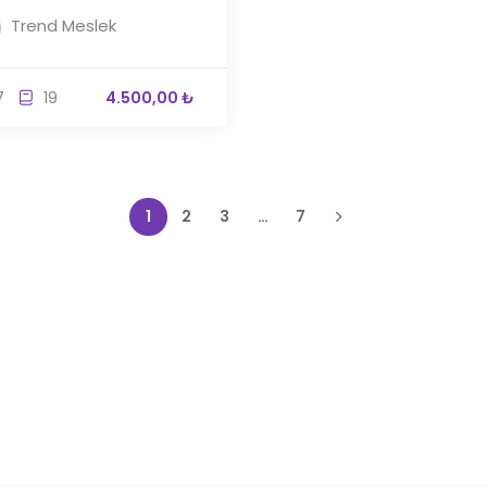
Trend Meslek
7
19
4.500,00 ₺
1
2
3
…
7