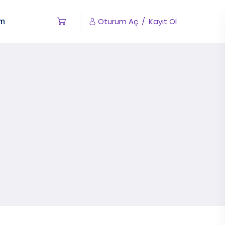
im
Oturum Aç
/
Kayıt Ol