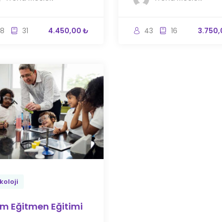
8
31
4.450,00 ₺
43
16
3.750,
koloji
m Eğitmen Eğitimi