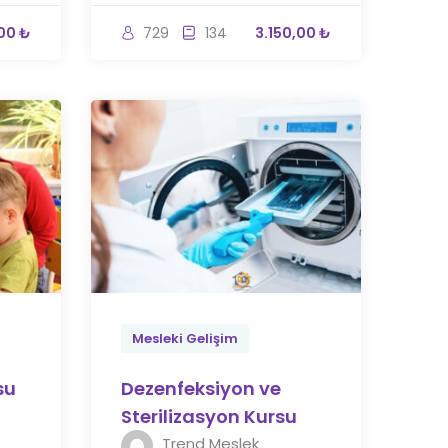
00 ₺
729
134
3.150,00 ₺
Mesleki Gelişim
su
Dezenfeksiyon ve
Sterilizasyon Kursu
Trend Meslek