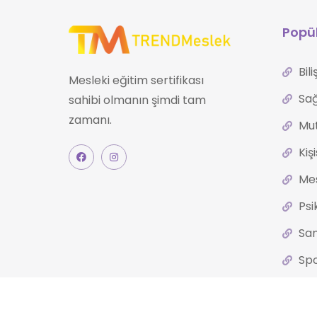
Popül
Bil
Mesleki eğitim sertifikası
Sağ
sahibi olmanın şimdi tam
zamanı.
Mut
Kiş
Mes
Psi
San
Spo