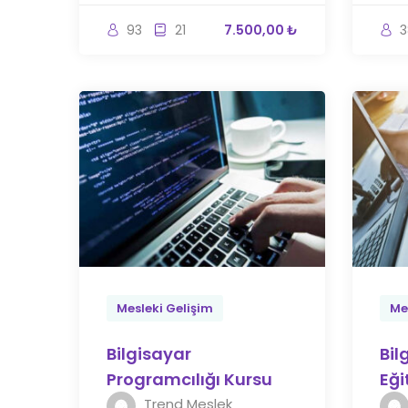
93
21
7.500,00 ₺
3
Mesleki Gelişim
Me
Bilgisayar
Bil
Programcılığı Kursu
Eği
Trend Meslek