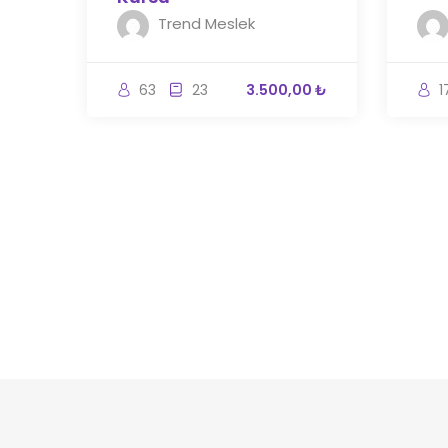
Trend Meslek
63
23
3.500,00 ₺
1