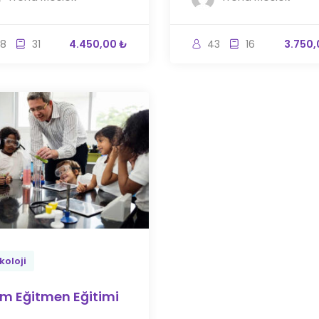
8
31
4.450,00 ₺
43
16
3.750,
koloji
m Eğitmen Eğitimi