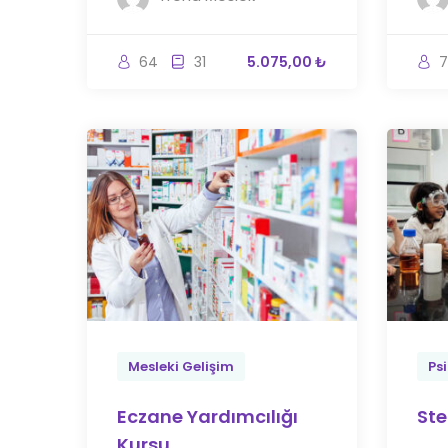
64
31
5.075,00 ₺
7
Mesleki Gelişim
Psi
Eczane Yardımcılığı
Ste
Kursu