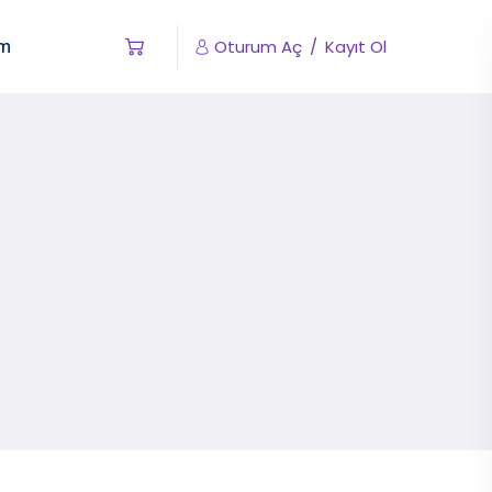
im
Oturum Aç
/
Kayıt Ol