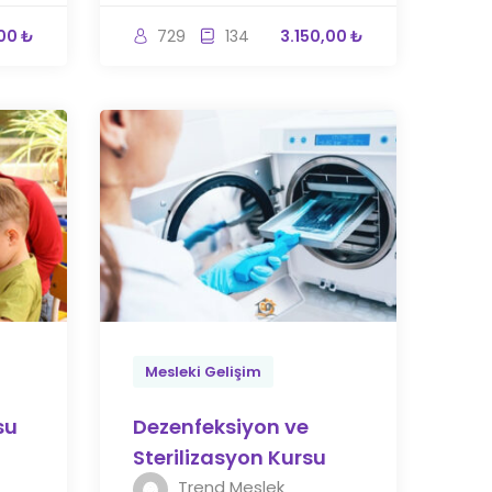
00 ₺
729
134
3.150,00 ₺
Mesleki Gelişim
su
Dezenfeksiyon ve
Sterilizasyon Kursu
Trend Meslek