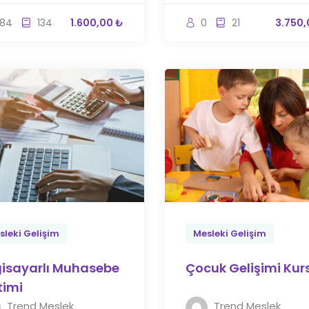
84
134
1.600,00 ₺
0
21
3.750,
sleki Gelişim
Mesleki Gelişim
gisayarlı Muhasebe
Çocuk Gelişimi Kur
timi
Trend Meslek
Trend Meslek