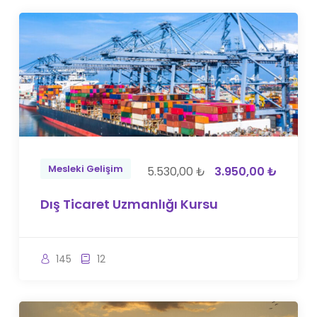
Mesleki Gelişim
5.530,00 ₺
3.950,00 ₺
Dış Ticaret Uzmanlığı Kursu
145
12