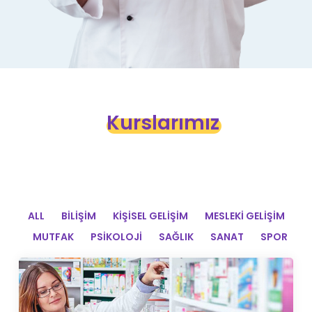
Kurslarımız
ALL
BILIŞIM
KIŞISEL GELIŞIM
MESLEKI GELIŞIM
MUTFAK
PSIKOLOJI
SAĞLIK
SANAT
SPOR